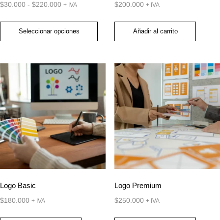
$
30.000
-
$
220.000
$
200.000
+ IVA
+ IVA
página
página
Rango
de
de
de
Seleccionar opciones
Añadir al carrito
producto
producto
precios:
Este
desde
producto
$30.000
tiene
hasta
múltiples
$220.000
variantes.
Las
opciones
se
pueden
elegir
en
Logo Basic
Logo Premium
la
$
180.000
$
250.000
+ IVA
+ IVA
página
de