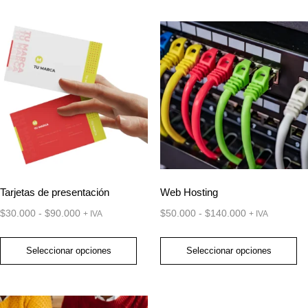
desde
producto
$80.000
tiene
hasta
múltiples
$100.000
variantes.
Las
opciones
se
pueden
elegir
en
Tarjetas de presentación
Web Hosting
la
$
30.000
-
$
90.000
$
50.000
-
$
140.000
+ IVA
+ IVA
página
Rango
Rango
de
de
de
Seleccionar opciones
Seleccionar opciones
producto
precios:
precios:
Este
Este
desde
desde
producto
producto
$30.000
$50.000